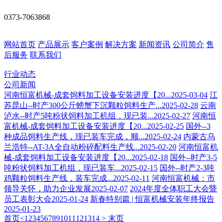
0373-7063868
网站首页
产品展示
客户案例
解决方案
新闻资讯
公司简介
售
后服务
联系我们
行业动态
公司新闻
河南恒富机械-成套饲料加工设备安装进度【20...
2025-03-04
江
苏昆山--时产300公斤螃蟹下沉颗粒饲料生产...
2025-02-28
云南
泸水--时产5吨粉状饲料加工机组，现已装...
2025-02-27
河南恒
富机械-成套饲料加工设备安装进度【20...
2025-02-25
国外--3
种成品饲料生产线，现已装车完成，顺...
2025-02-24
内蒙古乌
兰浩特--AT-3A全自动粉碎配料生产线...
2025-02-20
河南恒富机
械-成套饲料加工设备安装进度【20...
2025-02-18
国外--时产3-5
吨粉状饲料加工机组，现已装车...
2025-02-15
国外--时产2-3吨
鸡颗粒饲料生产线，装车完成...
2025-02-11
河南恒富机械：市
领导关怀，助力企业发展
2025-02-07
2024年度全体职工大会暨
员工表彰大会
2025-01-24
新春特别篇 | 恒富机械安装年终报告
2025-01-23
首页
<
1
2
3
4
5
6
7
8
9
10
11
12
13
14
>
末页