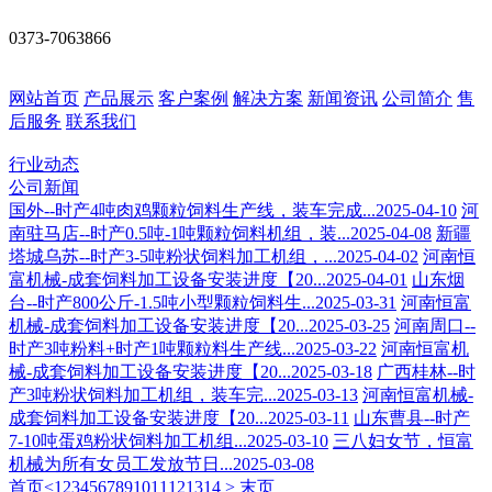
0373-7063866
网站首页
产品展示
客户案例
解决方案
新闻资讯
公司简介
售
后服务
联系我们
行业动态
公司新闻
国外--时产4吨肉鸡颗粒饲料生产线，装车完成...
2025-04-10
河
南驻马店--时产0.5吨-1吨颗粒饲料机组，装...
2025-04-08
新疆
塔城乌苏--时产3-5吨粉状饲料加工机组，...
2025-04-02
河南恒
富机械-成套饲料加工设备安装进度【20...
2025-04-01
山东烟
台--时产800公斤-1.5吨小型颗粒饲料生...
2025-03-31
河南恒富
机械-成套饲料加工设备安装进度【20...
2025-03-25
河南周口--
时产3吨粉料+时产1吨颗粒料生产线...
2025-03-22
河南恒富机
械-成套饲料加工设备安装进度【20...
2025-03-18
广西桂林--时
产3吨粉状饲料加工机组，装车完...
2025-03-13
河南恒富机械-
成套饲料加工设备安装进度【20...
2025-03-11
山东曹县--时产
7-10吨蛋鸡粉状饲料加工机组...
2025-03-10
三八妇女节，恒富
机械为所有女员工发放节日...
2025-03-08
首页
<
1
2
3
4
5
6
7
8
9
10
11
12
13
14
>
末页