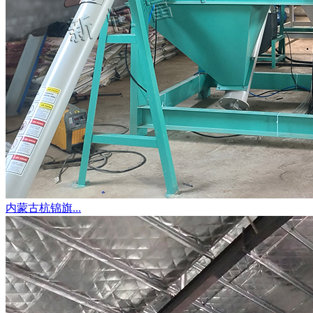
内蒙古杭锦旗...